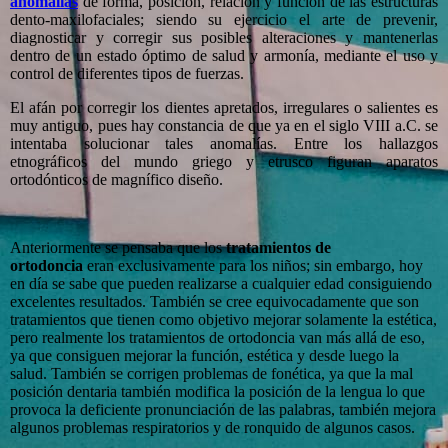
anomalías
de forma, posición, relación y función de las estructuras
dento-maxilofaciales; siendo su ejercicio el arte de prevenir,
diagnosticar y corregir sus posibles alteraciones y mantenerlas
dentro de un estado óptimo de salud y armonía, mediante el uso y
control de diferentes tipos de fuerzas.
El afán por corregir los dientes apretados, irregulares o salientes es
muy antiguo, pues hay constancia de que ya en el siglo VIII a.C. se
intentaba solucionar tales anomalías. Entre los hallazgos
etnográficos del mundo griego y etrusco figuran aparatos
ortodónticos de magnífico diseño.
Anteriormente se pensaba que los
tratamientos de
ortodoncia
eran exclusivamente para los niños; sin embargo, hoy
en día se sabe que pueden realizarse a cualquier edad consiguiendo
excelentes resultados. También se cree equivocadamente que son
tratamientos que tienen como objetivo mejorar solamente la estética,
pero realmente los tratamientos de ortodoncia van más allá de eso,
ya que consiguen mejorar la función, estética y desde luego la
salud. También se corrigen problemas de fonética, ya que la mal
posición dentaria también modifica la posición de la lengua lo que
provoca la deficiente pronunciación de las palabras, también mejora
algunos problemas respiratorios y de ronquido de algunos casos.