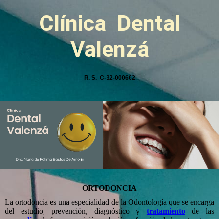
Clínica
Dental
Valenzá
R. S. C-32-000662
ORTODONCIA
La ortodoncia es una especialidad de la Odontología que se encarga
del estudio, prevención, diagnóstico y
tratamiento
de las