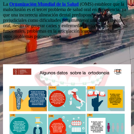
La
Organización Mundial de la Salud
(OMS) establece que la
maloclusión es el tercer problema de salud oral en prevalencia, ya
que una incorrecta alineación dental predispone a secuelas
prejudiciales como dificultades para mantener una correcta higiene
oral, riesgo de generar caries y enfermedad periodontal, anomalías
funcionales, problemas en la articulación temporomandibular y
otros problemas psicosociales.