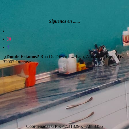
Síguenos en ......
¿Donde Estamos?
Rua Os Diestros 4, bajo, A Valenzá Barbadás,
32002 Ourense
Coordenadas GPS: 42.318296, -7.883356