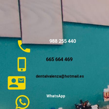
988 255 440
665 664 469
dentalvalenza@hotmail.es
WhatsApp